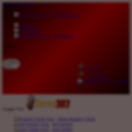
lewati ke Konten
download apps
download app from:
gift registry
Bahasa
ID
LOGIN
DAFTAR
Contact
Us
Toggle Nav
about Kanmo Circle
gift registry
store finder