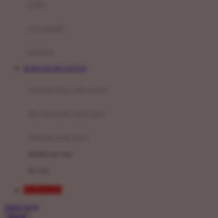
potty
Mini Monkey
Moby
bak mandi
Momami
handuk
Mothercare
BURSA303 BIG MATCH
Mustela
ayunan dan walker bayi
My Buddy Tag
My K
alas bermain anak bayi
N
mainan anak bayi
Naif
mothercare toys
Nike
elc toys
Nordic Natural
BURSA303
Nuby
Akun Saya
Nuna
Masuk