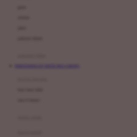
D
gaun
Dae Organics
setelan
Docare
jaket
Doona
pakaian dalam
Down To Earth
Drew
pakaian tidur
Dr. Brown's
PERTANDINGAN SEPAK BOLA EROPA
E
kereta dorong
ELC
bayi baru lahir
Ergobaby
usia 6 bulan+
Expert Care
koper anak
Ezyroller
kursi mobil
F