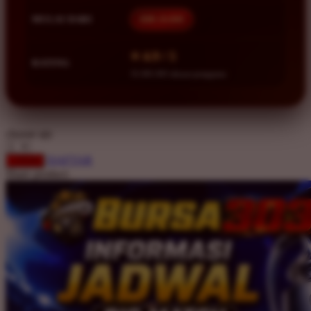
Spectra
MULAI DARI
IDR 10.000
Squishmallows
Starbooks
⭐ 4.9 / 5
RATING
33.303.303 ulasan pengguna
Stick-O
Stokke
Sudocrem
choose qty
Sumimo
DAFTAR
LOGIN
Sunnylife
Share product:
Sun-Staches
Swimava
T
Tommee Tippee
Trunki