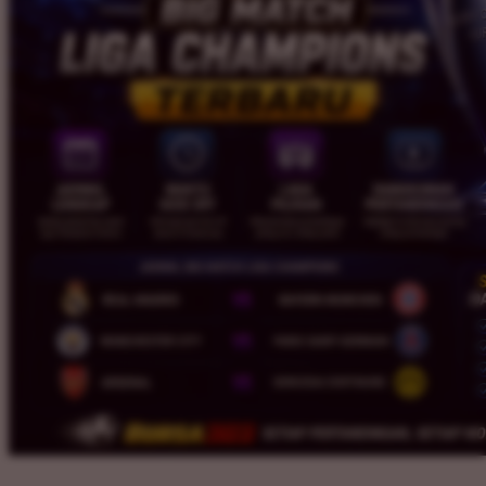
Tutti Bambini
Twistshake
TY Toys
U
V
Veja
Vitaflow
Vtech
W
Waterland
Wellness